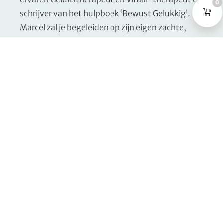
0
schrijver van het hulpboek ‘Bewust Gelukkig’.
Marcel zal je begeleiden op zijn eigen zachte,
persoonlijke en betrokken wijze, zodat je stap
voor stap en in je eigen tempo, steeds meer rust,
helderheid en regie over je gedachten krijgt.
Zijn aanpak combineert bewustzijn, direct
toepasbare technieken, psychologie en een
vleugje spiritualiteit, maar altijd met beide
voeten op de grond. Zo ontstaat er een veilige
ruimte waarin je mag zijn, ontdekken, ervaren en
groeien.
Marcel:
“Ik geloof dat innerlijke rust een
basisvoorwaarde is om vrij te kunnen leven en om je
vrij te kunnen voelen. In mijn werk als therapeut en
schrijver help ik dagelijks mensen om hun gedachten