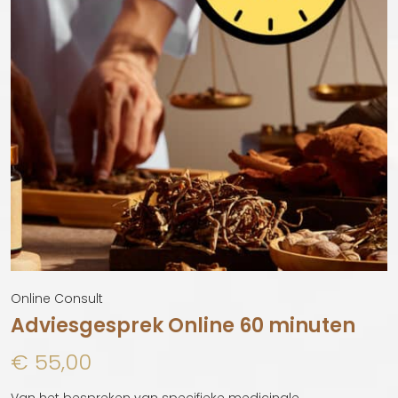
Quick View
Online Consult
Adviesgesprek Online 60 minuten
€
55,00
Van het bespreken van specifieke medicinale