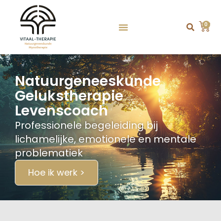
0
Natuurgeneeskunde
Gelukstherapie
Levenscoach
Professionele begeleiding bij
lichamelijke, emotionele en mentale
problematiek
Hoe ik werk >