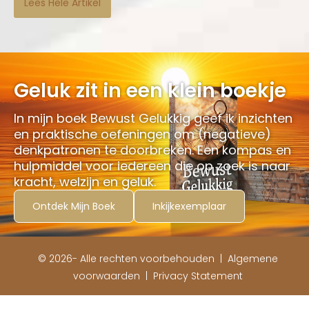
Lees Hele Artikel
Geluk zit in een klein boekje
In mijn boek Bewust Gelukkig geef ik inzichten
en praktische oefeningen om (negatieve)
denkpatronen te doorbreken. Een kompas en
hulpmiddel voor iedereen die op zoek is naar
kracht, welzijn en geluk.
Ontdek Mijn Boek
Inkijkexemplaar
© 2026- Alle rechten voorbehouden |
Algemene
voorwaarden
|
Privacy Statement